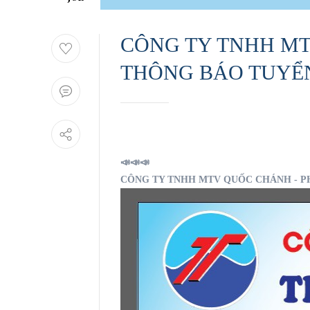
CÔNG TY TNHH MT
THÔNG BÁO TUYỂ
📣📣📣
CÔNG TY TNHH MTV QUỐC CHÁNH - PHÀ