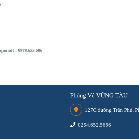
n
̣𝐜 𝐪𝐮𝐚 𝐬𝐝𝐭 : 𝟎𝟗𝟕𝟖.𝟔𝟓𝟓.𝟓𝟎𝟔
Phòng Vé VŨNG TÀU
127C đường Trần Phú, P
0254.652.5656