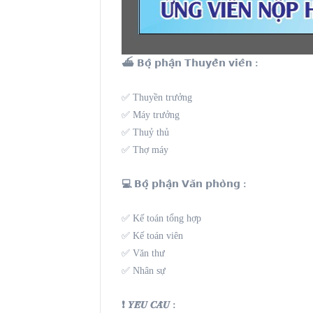
⛴️ 𝗕𝗼̣̂ 𝗽𝗵𝗮̣̂𝗻 𝗧𝗵𝘂𝘆𝗲̂̀𝗻 𝘃𝗶𝗲̂𝗻 :
✅ Thuyền trưởng
✅ Máy trưởng
✅ Thuỷ thủ
✅ Thợ máy
💻 𝗕𝗼̣̂ 𝗽𝗵𝗮̣̂𝗻 𝗩𝗮̆𝗻 𝗽𝗵𝗼̀𝗻𝗴 :
✅ Kế toán tổng hợp
✅ Kế toán viên
✅ Văn thư
✅ Nhân sự
❗️ 𝒀𝑬̂𝑼 𝑪𝑨̂̀𝑼 :