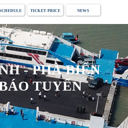
 SCHEDULE
TICKET PRICE
NEWS
H - PHÀ BIỂN
 BÁO TUYỂN