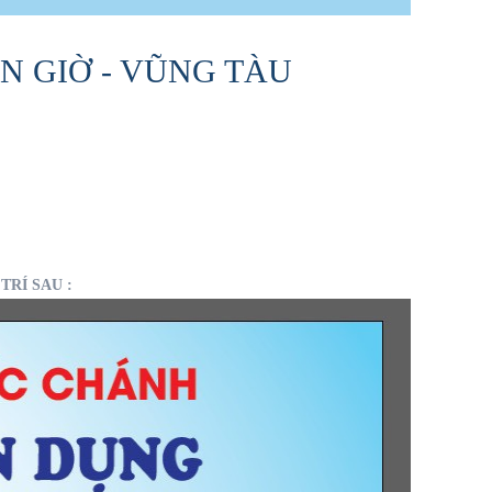
N GIỜ - VŨNG TÀU
RÍ SAU :