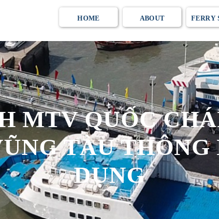
HOME
ABOUT
FERRY
H MTV QUỐC CHÁN
 VŨNG TÀU THÔNG
DỤNG