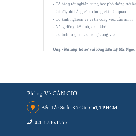
- Có bằng tốt nghiệp trung học phổ thông trở lê
- Có đầy đủ bằng cấp, chứng chỉ liên quan
- Có kinh nghiệm về vị trí công việc của mình
- Năng động, kỹ tính, chịu khó
- Có tính tự giác cao trong công việc
𝐔̛́𝐧𝐠 𝐯𝐢𝐞̂𝐧 𝐧𝐨̣̂𝐩 𝐡𝐨̂̀ 𝐬𝐨̛ 𝐯𝐮𝐢 𝐥𝐨̀𝐧𝐠 𝐥𝐢𝐞̂𝐧 𝐡𝐞̣̂ 𝐌𝐫.𝐍𝐠
Phòng Vé CẦN GIỜ
Bến Tắc Suất, Xã Cần Giờ, TP.HCM
0283.786.1555