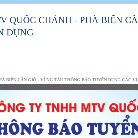
V QUỐC CHÁNH - PHÀ BIỂN CẦ
N DỤNG
 BIỂN CẦN GIỜ - VŨNG TÀU THÔNG BÁO TUYỂN DỤNG CÁC VỊ T